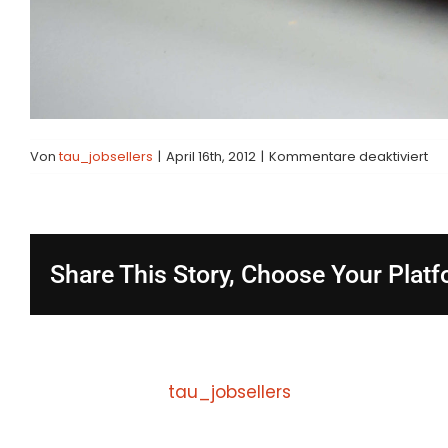
für
Von
tau_jobsellers
|
April 16th, 2012
|
Kommentare deaktiviert
HD
Gal
Share This Story, Choose Your Platf
Über den Autor:
tau_jobsellers