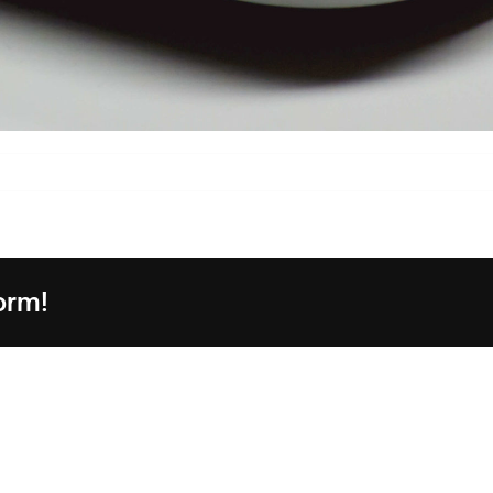
R
lery
orm!