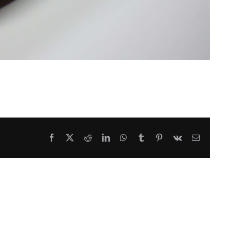
Facebook
X
Reddit
LinkedIn
WhatsApp
Tumblr
Pinterest
Vk
E-
Mail