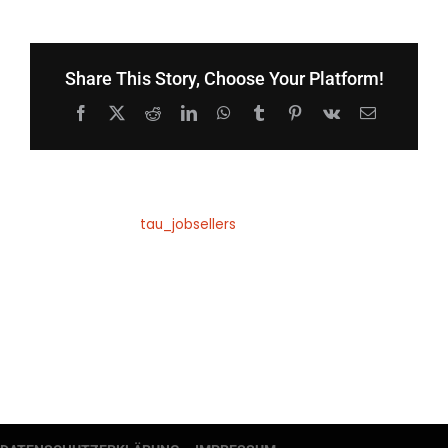
Slideshow
Share This Story, Choose Your Platform!
Facebook
X
Reddit
LinkedIn
WhatsApp
Tumblr
Pinterest
Vk
E-
Mail
Über den Autor:
tau_jobsellers